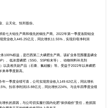
、云天化、恒邦股份。
七大钼生产商和领先的铜生产商。2022年第一季度洛阳钼业
营业收入445.25亿元，同比增长11.55%，实现归母净利润
务100%权益，是巴西第二大磷肥生产商。该矿业务范围覆盖磷全
SP）、低浓度磷肥（SSG、SSP粉末等）、动物饲料补充剂
用）以及相关副产品（石膏、氟硅酸）等。受益于2022年以来磷肥
年来单季度新高。
一季度业绩可喜，公司实现营业收入149.62亿元，同比增长
6.15%。扣非净利润15.88亿元，同比增长224%。与去年四季度业绩
长的原因，与公司切实履行国内化肥“保供稳价”责任，抢抓国