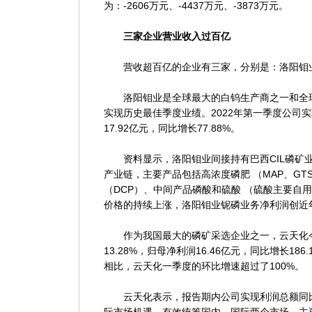
为：-2606万元、-4437万元、-3873万元。
三家企业营业收入过百亿
营收超百亿的企业有三家，分别是：洛阳钼业
洛阳钼业是全球最大的白钨生产商之一和全球前
实现历史最佳季度业绩。2022年第一季度公司实现
17.92亿元，同比增长77.88%。
资料显示，洛阳钼业间接持有巴西CIL磷矿业
产业链，主要产品包括高浓度磷肥 （MAP、GT
（DCP）、中间产品磷酸和硫酸 （硫酸主要自
价格的持续上涨，洛阳钼业铌磷业务净利润创近
作为我国最大的磷矿采选企业之一，云天化今年
13.28%，归母净利润16.46亿元，同比增长18
相比，云天化一季度的环比增速超过了100%。
云天化表示，报告期内公司实现利润总额同比增